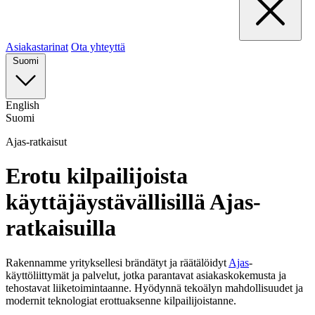
Asiakastarinat
Ota yhteyttä
Suomi
English
Suomi
Ajas-ratkaisut
Erotu kilpailijoista
käyttäjäystävällisillä Ajas-
ratkaisuilla
Rakennamme yrityksellesi brändätyt ja räätälöidyt
Ajas
-
käyttöliittymät ja palvelut, jotka parantavat asiakaskokemusta ja
tehostavat liiketoimintaanne. Hyödynnä tekoälyn mahdollisuudet ja
modernit teknologiat erottuaksenne kilpailijoistanne.