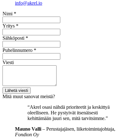
info@akrel.io
Nimi
*
Yritys
*
Sähköposti
*
Puhelinnumero
*
Viesti
Lähetä viesti
Mitä muut sanovat meistä?
“
Akrel osasi nähdä prioriteetit ja keskittyä
oleelliseen. He pystyivät itsenäisesti
kehittämään juuri sen, mitä tarvitsimme.
”
Mauno Valli
–
Perustajajäsen, liiketoimintajohtaja,
Fondion Oy