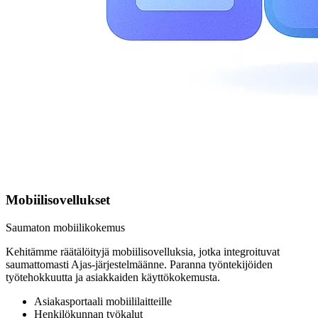
Mobiilisovellukset
Saumaton mobiilikokemus
Kehitämme räätälöityjä mobiilisovelluksia, jotka integroituvat
saumattomasti Ajas-järjestelmäänne. Paranna työntekijöiden
työtehokkuutta ja asiakkaiden käyttökokemusta.
Asiakasportaali mobiililaitteille
Henkilökunnan työkalut