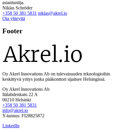
asiantuntija.
Niklas Schröder
+358 50 381 5831
niklas@akrel.io
Ota yhteyttä
Footer
Oy Akrel Innovations Ab on tulevaisuuden teknologioihin
keskittyvä yritys jonka pääkonttori sijaitsee Helsingissä.
Oy Akrel Innovations Ab
Itälahdenkatu 22 A
00210 Helsinki
+358 50 381 5831
info@akrel.io
Y-tunnus: FI28825872
LinkedIn